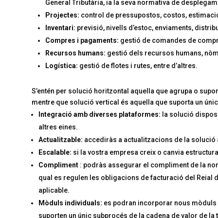
General Tributària, ia la seva normativa de desplegam
Projectes:
control de pressupostos, costos, estimacio
Inventari:
previsió, nivells d’estoc, enviaments, distrib
Compres i pagaments:
gestió de comandes de compra
Recursos humans:
gestió dels recursos humans, nòmi
Logística:
gestió de flotes i rutes, entre d’altres.
S’entén per solució horitzontal aquella que agrupa o supo
mentre que solució vertical és aquella que suporta un únic
Integració amb diverses plataformes:
la solució dispos
altres eines.
Actualitzable:
accediràs a actualitzacions de la solució
Escalable:
si la vostra empresa creix o canvia estructura
Compliment
: podràs assegurar el compliment de la nor
qual es regulen les obligacions de facturació del Reial
aplicable.
Mòduls individuals:
es podran incorporar nous mòduls i
suporten un únic subprocés de la cadena de valor de la 