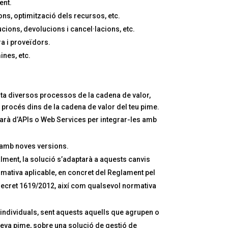
ent.
ns, optimització dels recursos, etc.
ucions, devolucions i cancel·lacions, etc.
 i proveïdors.
nes, etc.
rta diversos processos de la cadena de valor,
 procés dins de la cadena de valor del teu pime.
arà d’APIs o Web Services per integrar-les amb
 amb noves versions.
lment, la solució s’adaptarà a aquests canvis
mativa aplicable, en concret del Reglament pel
 decret 1619/2012, així com qualsevol normativa
ndividuals, sent aquests aquells que agrupen o
teva pime, sobre una solució de gestió de