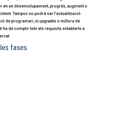
stir en un desenvolupament, progrés, augment o
xistent. Tampoc no podrà ser l’actualització
sió de programari, ni
upgrades
o millora de
i ha de complir tots els requisits establerts a
ercat.
les fases