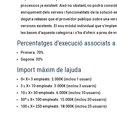
processos ja existent. Això no obstant, no podrà consi
enriquiment dels serveis i funcionalitats de la solució e
degut a
releases
que el proveïdor publiqui sobre una ver
versions existents. El nou mòdul individual que s’implant
les bases d’aquesta categoria i s’ha d’oferir a preu de m
Percentatges d’execució associats a 
Primera: 70%
Segona: 30%
Import màxim de lajuda
0< X< 3 empleats: 2.000€ (inclou 1 usuari)
3 ≤ X< 10 empleats: 3.000€ (inclou 3 usuaris)
10 ≤ X< 50 empleats: 6.000€ (inclou 10 usuaris)
50* ≤ X< 100 empleats: 15.000€ (inclou 20 usuaris)
100 ≤ X< 250 empleats: 18.000€ (inclou 25 usuaris)