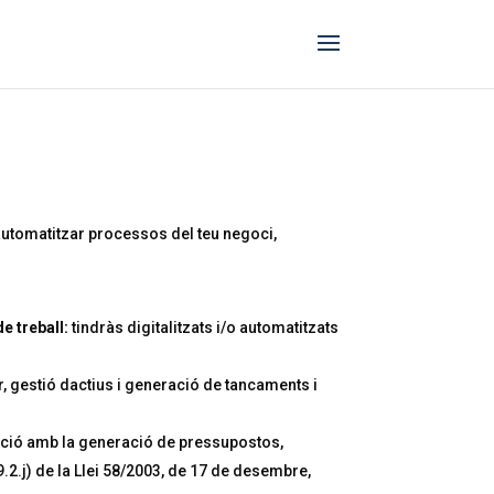
o automatitzar processos del teu negoci,
e treball:
tindràs digitalitzats i/o automatitzats
 gestió dactius i generació de tancaments i
ció amb la generació de pressupostos,
29.2.j) de la Llei 58/2003, de 17 de desembre,