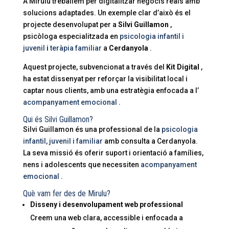
A Mirulu treballem per digitalitzar negocis reals amb
solucions adaptades. Un exemple clar d’això és el
projecte desenvolupat per a
Silvi Guillamon
,
psicòloga especialitzada en
psicologia infantil i
juvenil
i
teràpia familiar
a
Cerdanyola
.
Aquest projecte, subvencionat a través del
Kit Digital
,
ha estat dissenyat per reforçar la visibilitat local i
captar nous clients, amb una estratègia enfocada a l’
acompanyament emocional
.
Qui és Silvi Guillamon?
Silvi Guillamon és una professional de la
psicologia
infantil, juvenil i familiar
amb consulta a Cerdanyola.
La seva missió és oferir suport i orientació a famílies,
nens i adolescents que necessiten
acompanyament
emocional
.
Què vam fer des de Mirulu?
Disseny i desenvolupament web professional
Creem una web clara, accessible i enfocada a