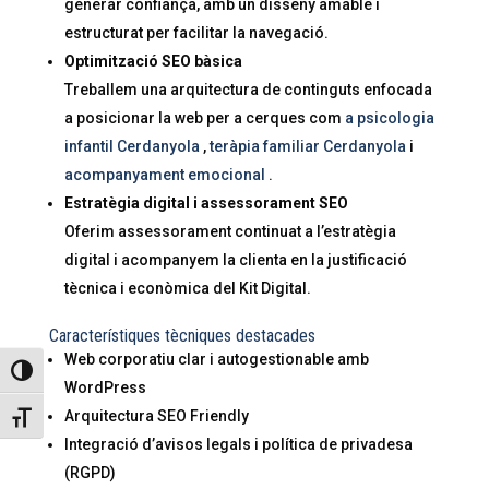
generar confiança, amb un disseny amable i
estructurat per facilitar la navegació.
Optimització SEO bàsica
Treballem una arquitectura de continguts enfocada
a posicionar la web per a cerques com
a psicologia
infantil Cerdanyola
,
teràpia familiar Cerdanyola
i
acompanyament emocional
.
Estratègia digital i assessorament SEO
Oferim assessorament continuat a l’estratègia
digital i acompanyem la clienta en la justificació
tècnica i econòmica del Kit Digital.
Característiques tècniques destacades
Web corporatiu clar i autogestionable amb
Toggle High Contrast
WordPress
Arquitectura SEO Friendly
Toggle Font size
Integració d’avisos legals i política de privadesa
(RGPD)