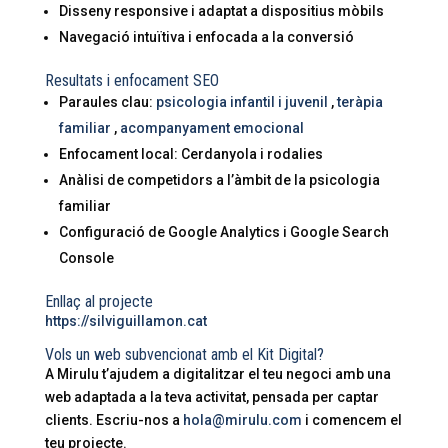
Disseny responsive i adaptat a dispositius mòbils
Navegació intuïtiva i enfocada a la conversió
Resultats i enfocament SEO
Paraules clau:
psicologia infantil i juvenil
,
teràpia
familiar
,
acompanyament emocional
Enfocament local: Cerdanyola i rodalies
Anàlisi de competidors a l’àmbit de la psicologia
familiar
Configuració de Google Analytics i Google Search
Console
Enllaç al projecte
https://silviguillamon.cat
Vols un web subvencionat amb el Kit Digital?
A Mirulu t’ajudem a digitalitzar el teu negoci amb una
web adaptada a la teva activitat, pensada per captar
clients. Escriu-nos a
hola@mirulu.com
i comencem el
teu projecte.